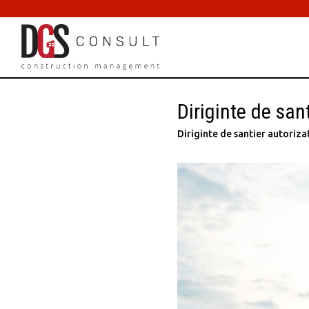
Skip
to
content
Diriginte de san
Diriginte de santier autoriza