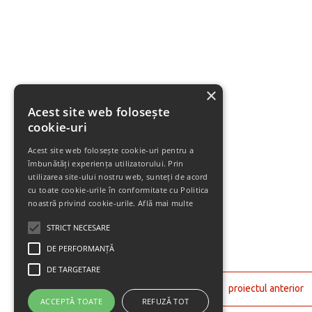
×
Acest site web folosește
cookie-uri
Acest site web folosește cookie-uri pentru a
îmbunătăți experiența utilizatorului. Prin
utilizarea site-ului nostru web, sunteți de acord
cu toate cookie-urile în conformitate cu Politica
noastră privind cookie-urile.
Află mai multe
STRICT NECESARE
DE PERFORMANȚĂ
DE TARGETARE
proiectul anterior
ACCEPTĂ TOATE
REFUZĂ TOT