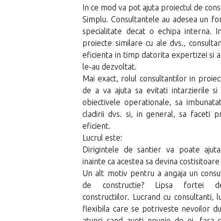
In ce mod va pot ajuta proiectul de cons
Simplu. Consultantele au adesea un f
specialitate decat o echipa interna. I
proiecte similare cu ale dvs., consultan
eficienta in timp datorita expertizei si
le-au dezvoltat.
Mai exact, rolul consultantilor in proiec
de a va ajuta sa evitati intarzierile si 
obiectivele operationale, sa imbunatatit
cladirii dvs. si, in general, sa faceti
eficient.
Lucrul este:
Dirigintele de santier va poate ajut
inainte ca acestea sa devina costisitoar
Un alt motiv pentru a angaja un consul
de constructie? Lipsa fortei 
constructiilor. Lucrand cu consultanti,
flexibila care se potriveste nevoilor d
atunci cand aveti nevoie de ei, fara 