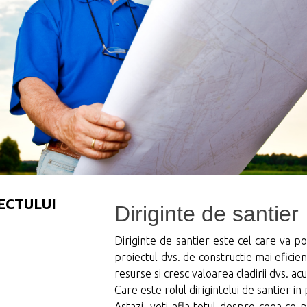
ECTULUI
Diriginte de santier
Diriginte de santier este cel care va p
proiectul dvs. de constructie mai efici
resurse si cresc valoarea cladirii dvs. acu
Care este rolul dirigintelui de santier in
Astazi, veti afla totul despre ceea ce 