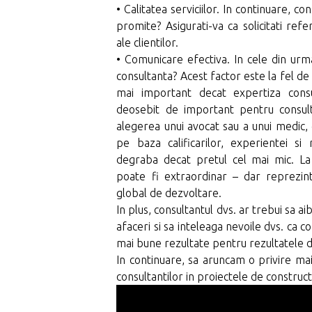
• Calitatea serviciilor. In continuare, c
promite? Asigurati-va ca solicitati refer
ale clientilor.
• Comunicare efectiva. In cele din urm
consultanta? Acest factor este la fel de
mai important decat expertiza consu
deosebit de important pentru consultan
alegerea unui avocat sau a unui medic, d
pe baza calificarilor, experientei si 
degraba decat pretul cel mai mic. La
poate fi extraordinar – dar reprezin
global de dezvoltare.
In plus, consultantul dvs. ar trebui sa a
afaceri si sa inteleaga nevoile dvs. ca 
mai bune rezultate pentru rezultatele d
In continuare, sa aruncam o privire mai
consultantilor in proiectele de constructi