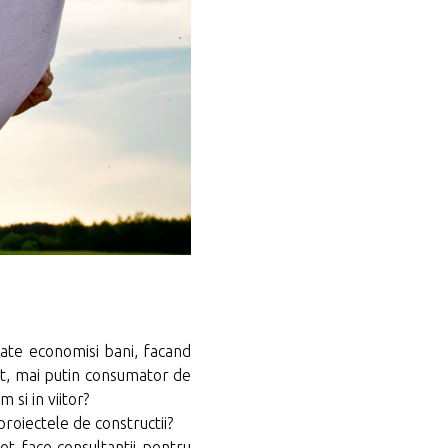
oate economisi bani, facand
ent, mai putin consumator de
m si in viitor?
 proiectele de constructii?
pot face consultantii pentru