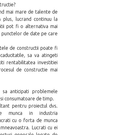
tructie?
ond mai mare de talente de
n plus, lucrand continuu la
tii pot fi o alternativa mai
 a punctelor de date pe care
tele de constructii poate fi
caducitatile, sa va atingeti
i rentabilitatea investitiei
 procesul de constructie mai
a sa anticipati problemele
e si consumatoare de timp.
tant pentru proiectul dvs.
de munca in industria
 lucrati cu o forta de munca
umneavoastra. Lucrati cu ei
costuri generale legate de