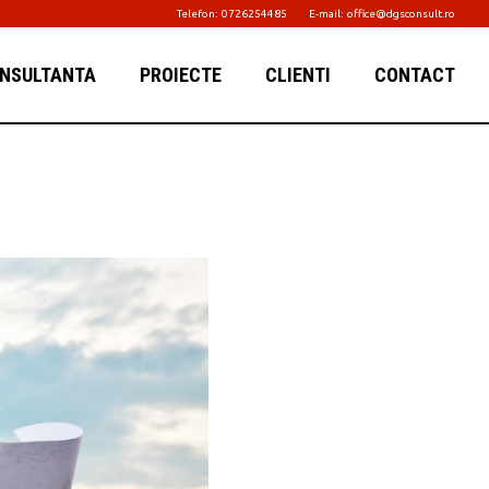
Telefon:
0726254485
E-mail:
office@dgsconsult.ro
NSULTANTA
PROIECTE
CLIENTI
CONTACT